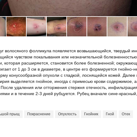
руг волосяного фолликула появляется возвышающийся, твердый инф
щийся чувством покалывания или незначительной болезненностью
, которая расширяется, становится более болезненной; окружающие
тигает от 1 до 3 см в диаметре, в центре его формируется гнойно-н
рму конусообразной опухоли с гладкой, лоснящейся кожей. Далее
чирия выделяется гнойное, иногда с примесью крови содержимое, 
. После удаления или отторжения стержня отечность, инфильтраци
ями и в течение 2-3 дней рубцуется. Рубец вначале сине-красный
ьшой прыщ
Покраснение
Опухлость
Гнойник
Гной
Отек