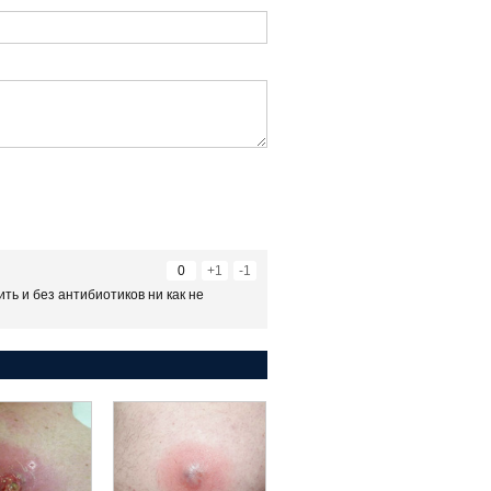
0
+1
-1
ть и без антибиотиков ни как не