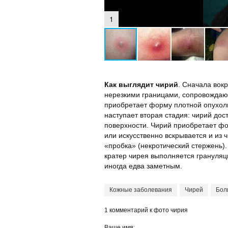
1
Как выглядит чирий
. Сначала вок
нерезкими границами, сопровождаю
приобретает форму плотной опухоли
наступает вторая стадия: чирий дос
поверхности. Чирий приобретает фо
или искусственно вскрывается и из 
«пробка» (некротический стержень)
кратер чирея выполняется грануляци
иногда едва заметным.
Кожные заболевания
Чирей
Бол
1 комментарий к фото чирия
Ваше имя