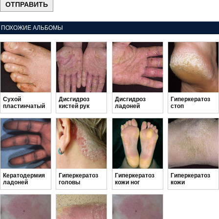
ПОХОЖИЕ АЛЬБОМЫ
Сухой
Дисгидроз
Дисгидроз
Гиперкератоз
пластинчатый
кистей рук
ладоней
стоп
дисгидроз
Кератодермия
Гиперкератоз
Гиперкератоз
Гиперкератоз
ладоней
головы
кожи ног
кожи