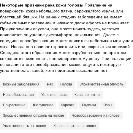
Некоторые признаки рака кожи головы
Появление на
поверхности кожи небольшого пятна, серо-желтого узелка или
блестящей бляшки. На ранних стадиях заболевание не имеет
субъективных проявлений и никакого дискомфорта не причиняет.
При увеличении опухоли, она может начать зудеть, чесаться,
появляется ощущение дискомфорта, покалывания. Далее в
середине новообразования может появиться небольшая мокнущая
язва. Иногда она начинает кровоточить или покрываться корочкой.
Середина этого образования может зарубцеваться, но при этом
сохраняется склонность к периферическому росту. При пальпации
основания этого новообразования можно ощутить некоторую
уплотненность тканей, хотя признаков воспаления нет.
Кожные заболевания
Рак
Голова
Злокачественная опухоль
Новообразование
Уплотненность
Красное пятно
Покраснение
Шелушение
Корочка
Родинки
Язвы
Злокачественная опухоль на голове
Новообразование на голове
Уплотненность на голове
Красное пятно на голове