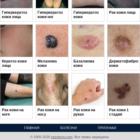
Гиперкератоз
Гиперкератоз
Гиперкератоз
Рак кожи лица
кожи лица
кожи ног
кожи
Кератоз кожи
Меланома
Базалиома
Дерматофибро
лица
кожи
кожи
кожи
Рак кожи на
Рак кожи на
Рак кожи на
Рак кожи 1
ноге
носу
руках
стадия
ГЛАВНАЯ
БОЛЕЗНИ
ПРИЗНАКИ
А - Я
© 2005-2026
nezdorov.com
. Все права защищены.