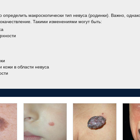
 определить макроскопически тип невуса (родинки). Важно, однак
локачествление. Такими изменениями могут быть:
са
рхности
нки
 кожи в области невуса
ости