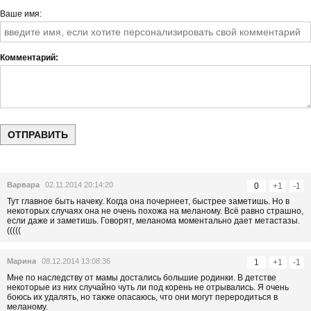
Ваше имя
Комментарий
Варвара
02.11.2014 20:14:20
0
+1
-1
Тут главное быть начеку. Когда она почернеет, быстрее заметишь. Но в
некоторых случаях она не очень похожа на меланому. Всё равно страшно,
если даже и заметишь. Говорят, меланома моментально дает метастазы.
(((((
Марина
08.12.2014 13:08:36
1
+1
-1
Мне по наследству от мамы достались большие родинки. В детстве
некоторые из них случайно чуть ли под корень не отрывались. Я очень
боюсь их удалять, но также опасаюсь, что они могут переродиться в
меланому.