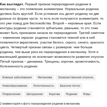
Как выглядит.
Первый признак перерождения родинки в
меланому – это появление асимметрии. Нормальная родинка
должна быть круглой. Если условная ось делит родинку на две
разные по форме части, то есть если получается асимметрия, то
это уже повод для беспокойства. Второй – неровные края. Если
контуры родинки становятся зубчатыми, рваными, то это тоже
может быть признаком начала ее перерождения. Третий симптом
– изменение окраски: родинка становится темной или в ней
появляются вкрапления, участки белого, серого, синего, красного
цвета. Четвертый признак связан с размером: чем больше
родинка, тем выше риск ее перерождения в меланому. Хотя и
маленький диаметр не исключает возможности развития опухоли.
Пятый признак – динамика. Трещины, корочки, кровоточивость,
болезненность родинки.
Кожные заболевания
Меланома
Злокачественная опухоль
Новообразование
Уплотненность
Красное пятно
Покраснение
Шелушение
Корочка
Родинки
Язвы
2 комментария к фото перерождения родинки в меланому