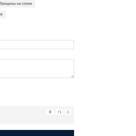
Трещены на спине
не
0
+1
-1