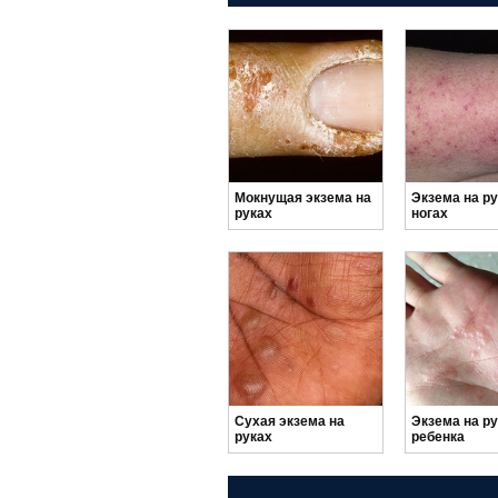
Мокнущая экзема на
Экзема на ру
руках
ногах
Сухая экзема на
Экзема на ру
руках
ребенка