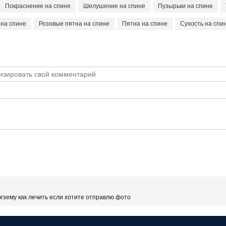
Покраснение на спине
Шелушение на спине
Пузырьки на спине
 на спине
Розовые пятна на спине
Пятна на спине
Сухость на спи
гзему как лечить если хотите отправлю фото