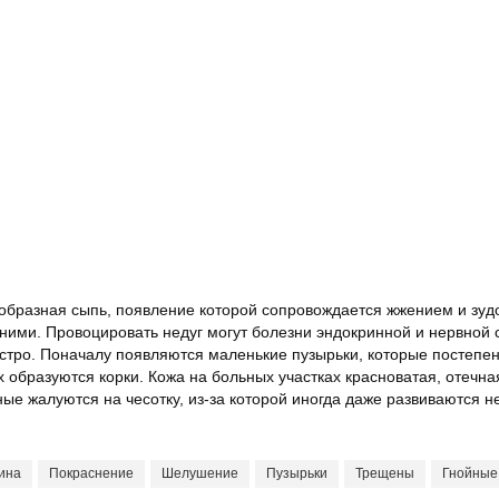
ообразная сыпь, появление которой сопровождается жжением и зу
нними. Провоцировать недуг могут болезни эндокринной и нервной 
остро. Поначалу появляются маленькие пузырьки, которые постеп
х образуются корки. Кожа на больных участках красноватая, отечн
е жалуются на чесотку, из-за которой иногда даже развиваются н
ина
Покраснение
Шелушение
Пузырьки
Трещены
Гнойные