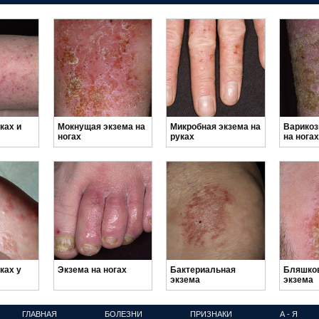
ках и
Мокнущая экзема на
Микробная экзема на
Варикоз
ногах
руках
на нога
ках у
Экзема на ногах
Бактериальная
Бляшко
экзема
экзема
ГЛАВНАЯ
БОЛЕЗНИ
ПРИЗНАКИ
А - Я