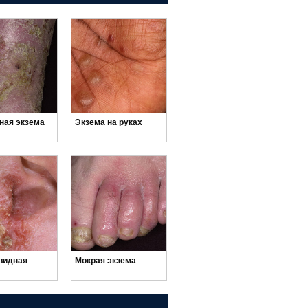
ная экзема
Экзема на руках
х
видная
Мокрая экзема