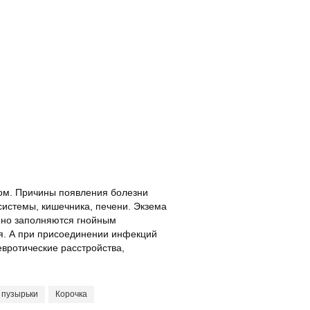
дом. Причины появления болезни
системы, кишечника, печени. Экзема
енно заполняются гнойным
ая. А при присоединении инфекций
евротические расстройства,
 пузырьки
Корочка