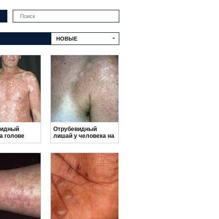
Искать
НОВЫЕ
видный
Отрубевидный
а голове
лишай у человека на
теле