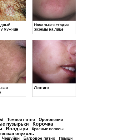
идный
Начальная стадия
 у мужчин
экземы на лице
ьная
Лентиго
а
ны
Темное пятно
Ороговение
ые пузырьки
Корочка
Волдыри
ы
Красные полосы
венная опухоль
Чешуйки
Багровое пятно
Прыщи