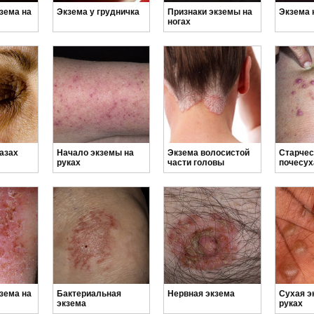
зема на
Экзема у грудничка
Признаки экземы на
Экзема 
ногах
азах
Начало экземы на
Экзема волосистой
Старчес
руках
части головы
почесух
зема на
Бактериальная
Нервная экзема
Сухая э
экзема
руках