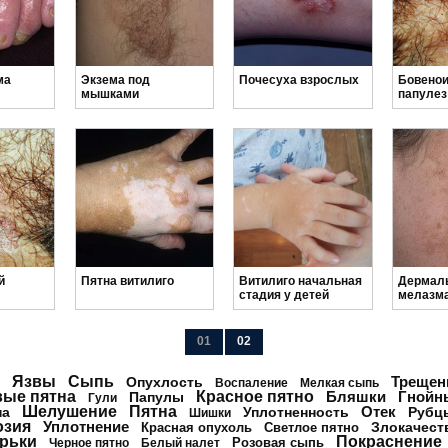
ма
Экзема под
Почесуха взрослых
Бовено
мышками
папулез
й
Пятна витилиго
Витилиго начальная
Дермал
стадия у детей
мелазм
01
02
Язвы
Сыпь
Треще
Опухлость
Воспаление
Мелкая сыпь
вые пятна
Красное пятно
Бляшки
Гнойн
Папулы
Гули
Шелушение
Пятна
Отек
на
Уплотненность
Рубц
Шишки
озия
Уплотнение
Злокачест
Красная опухоль
Светлое пятно
рьки
Покраснение
Розовая сыпь
Черное пятно
Белый налет