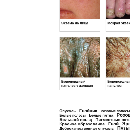
Экзема на лице
Мокрая экзе
Бовеноидный
Бовеноидны
папулез у женщин
папулез
Гнойник
Опухоль
Розовые полосы
Розо
Белые пятна
Белые полосы
Большой прыщ
Пигментные пят
Гной
Эр
Красное образование
Пузы
Доброкачественная опухоль