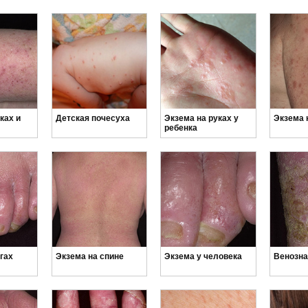
ках и
Детская почесуха
Экзема на руках у
Экзема 
ребенка
гах
Экзема на спине
Экзема у человека
Венозна