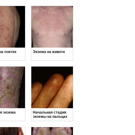
на локтях
Экзема на животе
я экзема
Начальная стадия
экземы на пальцах
рук