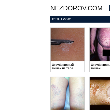
NEZDOROV.COM
ПЯТНА ФОТО
Отрубевидный
Отрубевидн
лишай на теле
лишай