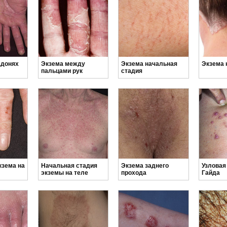
адонях
Экзема между
Экзема начальная
Экзема 
пальцами рук
стадия
кзема на
Начальная стадия
Экзема заднего
Узловая
экземы на теле
прохода
Гайда