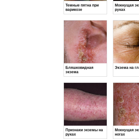
Темные пятна при
Мокнущая эк
варикозе
руках
Бляшковидная
Экзема на гл
экзема
Признаки экземы на
Мокнущая эк
руках
ногах