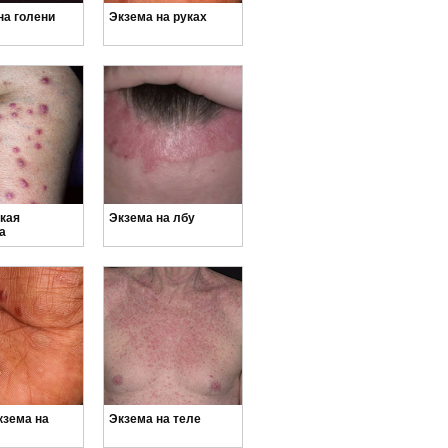
на голени
Экзема на руках
кая
Экзема на лбу
а
кзема на
Экзема на теле