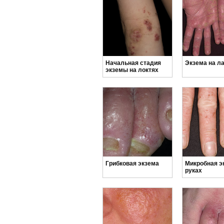
Начальная стадия
Экзема на л
экземы на локтях
Грибковая экзема
Микробная э
руках