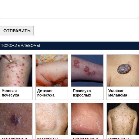
ПОХОЖИЕ АЛЬБОМЫ
Узловая
Детская
Почесуха
Узловая
почесуха
почесуха
взрослых
меланома
Гайда