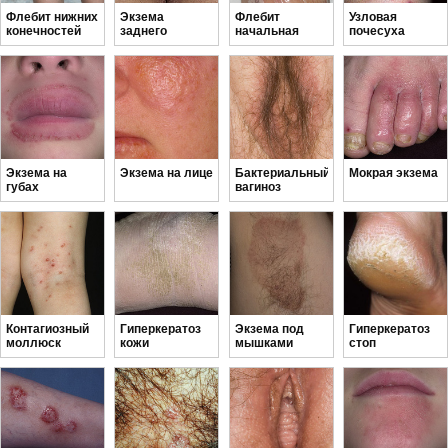
Флебит нижних
Экзема
Флебит
Узловая
конечностей
заднего
начальная
почесуха
прохода
стадия
Гайда
Экзема на
Экзема на лице
Бактериальный
Мокрая экзема
губах
вагиноз
Контагиозный
Гиперкератоз
Экзема под
Гиперкератоз
моллюск
кожи
мышками
стоп
начальная
стадия