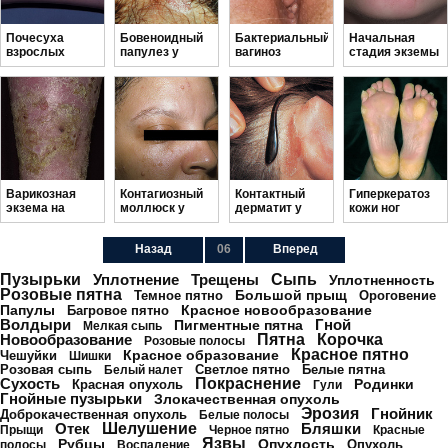
Почесуха
Бовеноидный
Бактериальный
Начальная
взрослых
папулез у
вагиноз
стадия экземы
мужчин
симптомы
на лице
Варикозная
Контагиозный
Контактный
Гиперкератоз
экзема на
моллюск у
дерматит у
кожи ног
ногах
женщин на
взрослых
лице
Назад
06
Вперед
Пузырьки
Уплотнение
Трещены
Сыпь
Уплотненность
Розовые пятна
Большой прыщ
Темное пятно
Ороговение
Папулы
Красное новообразование
Багровое пятно
Волдыри
Гной
Пигментные пятна
Мелкая сыпь
Новообразование
Пятна
Корочка
Розовые полосы
Красное пятно
Красное образование
Чешуйки
Шишки
Розовая сыпь
Светлое пятно
Белые пятна
Белый налет
Сухость
Покраснение
Родинки
Красная опухоль
Гули
Гнойные пузырьки
Злокачественная опухоль
Эрозия
Гнойник
Доброкачественная опухоль
Белые полосы
Отек
Шелушение
Бляшки
Прыщи
Черное пятно
Красные
Язвы
Рубцы
Опухлость
Опухоль
полосы
Воспаление