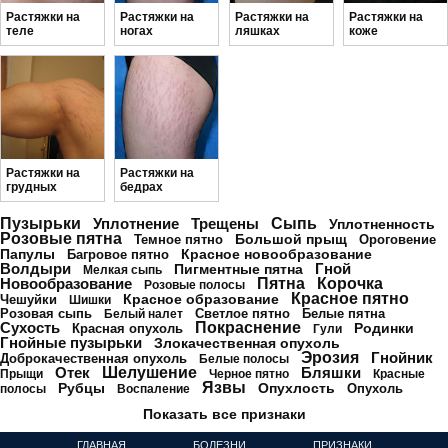
Растяжки на
Растяжки на
Растяжки на
Растяжки на
теле
ногах
ляшках
коже
Растяжки на
Растяжки на
грудных
бедрах
мышцах
Пузырьки
Уплотнение
Трещены
Сыпь
Уплотненность
Розовые пятна
Большой прыщ
Темное пятно
Ороговение
Папулы
Красное новообразование
Багровое пятно
Волдыри
Гной
Пигментные пятна
Мелкая сыпь
Новообразование
Пятна
Корочка
Розовые полосы
Красное пятно
Красное образование
Чешуйки
Шишки
Розовая сыпь
Светлое пятно
Белые пятна
Белый налет
Сухость
Покраснение
Родинки
Красная опухоль
Гули
Гнойные пузырьки
Злокачественная опухоль
Эрозия
Гнойник
Доброкачественная опухоль
Белые полосы
Отек
Шелушение
Бляшки
Прыщи
Черное пятно
Красные
Язвы
Рубцы
Опухлость
Опухоль
полосы
Воспаление
Показать все признаки
ГЛАВНАЯ
БОЛЕЗНИ
ПРИЗНАКИ