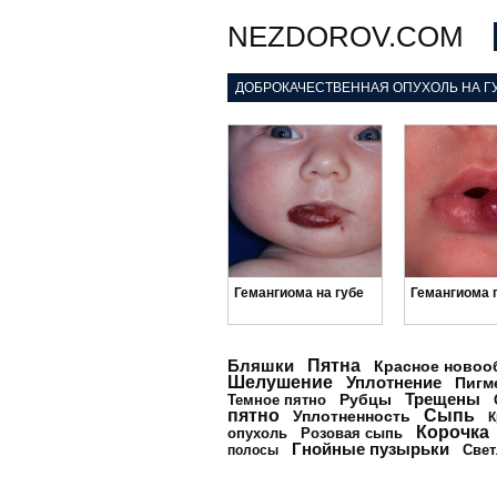
NEZDOROV.COM
ДОБРОКАЧЕСТВЕННАЯ ОПУХОЛЬ НА Г
Гемангиома на губе
Гемангиома 
Бляшки
Пятна
Красное новоо
Шелушение
Уплотнение
Пигм
Трещены
Рубцы
Темное пятно
пятно
Сыпь
Уплотненность
К
Корочка
опухоль
Розовая сыпь
Гнойные пузырьки
Свет
полосы