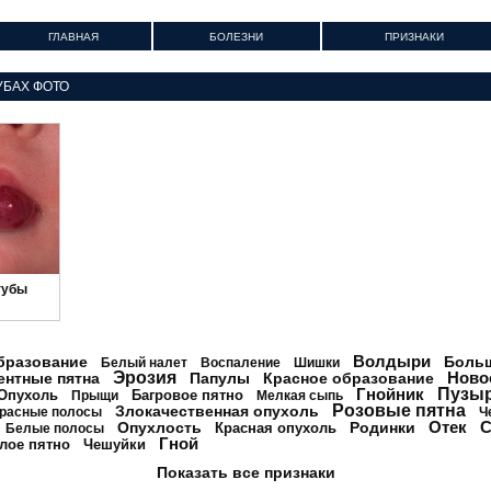
ГЛАВНАЯ
БОЛЕЗНИ
ПРИЗНАКИ
УБАХ ФОТО
губы
Волдыри
бразование
Боль
Белый налет
Воспаление
Шишки
Эрозия
Ново
ентные пятна
Папулы
Красное образование
Гнойник
Пузы
Опухоль
Багровое пятно
Прыщи
Мелкая сыпь
Розовые пятна
Злокачественная опухоль
расные полосы
Ч
Отек
С
Опухлость
Родинки
Красная опухоль
Белые полосы
Гной
лое пятно
Чешуйки
Показать все признаки