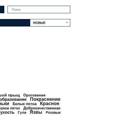
Искать
НОВЫЕ
шой прыщ
Ороговение
образование
Покраснение
рьки
Красное
Белые пятна
Доброкачественная
ерное пятно
ухость
Язвы
Гули
Розовые