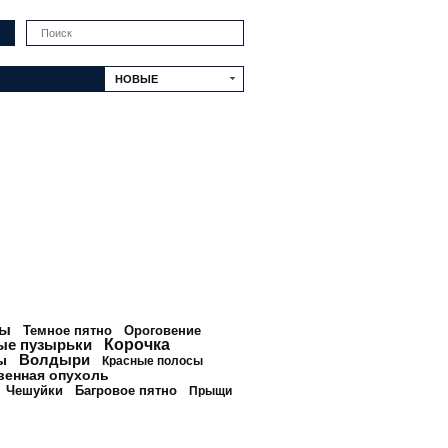
Искать
НОВЫЕ
ны
Темное пятно
Ороговение
ые пузырьки
Корочка
Волдыри
ы
Красные полосы
венная опухоль
Чешуйки
Багровое пятно
Прыщи