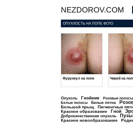
NEZDOROV.COM
ОПУХЛОСТЬ НА ПОПЕ ФОТО
Фурункул на попе
Чирей на поп
Гнойник
Опухоль
Розовые полосы
Розо
Белые пятна
Белые полосы
Большой прыщ
Пигментные пят
Гной
Эр
Красное образование
Пузы
Доброкачественная опухоль
Красное новообразование
Роди