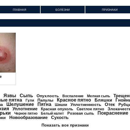
ГЛАВНАЯ
БОЛЕЗНИ
ПРИЗНАКИ
е
Язвы
Сыпь
Треще
Опухлость
Воспаление
Мелкая сыпь
вые пятна
Красное пятно
Бляшки
Гнойн
Папулы
Гули
Шелушение
Пятна
Отек
на
Уплотненность
Рубц
Шишки
озия
Уплотнение
Злокачест
Красная опухоль
Светлое пятно
рьки
Покраснение
Розовая сыпь
Черное пятно
Белый налет
Новообразование
Сухость
нки
Показать все признаки