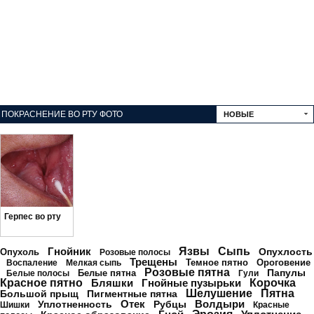
ПОКРАСНЕНИЕ ВО РТУ ФОТО
НОВЫЕ
Герпес во рту
Гнойник
Язвы
Сыпь
Опухлость
Опухоль
Розовые полосы
Трещены
Темное пятно
Ороговение
Воспаление
Мелкая сыпь
Розовые пятна
Папулы
Белые пятна
Белые полосы
Гули
Красное пятно
Бляшки
Гнойные пузырьки
Корочка
Шелушение
Пятна
Большой прыщ
Пигментные пятна
Отек
Волдыри
Уплотненность
Рубцы
Шишки
Красные