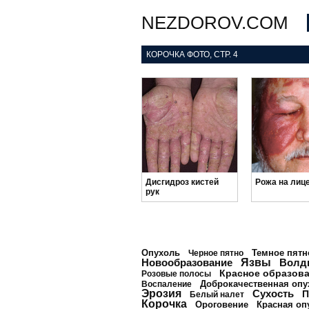
NEZDOROV.COM
КОРОЧКА ФОТО, СТР. 4
Дисгидроз кистей
Рожа на лиц
рук
Опухоль
Темное пятн
Черное пятно
Новообразование
Язвы
Волд
Красное образов
Розовые полосы
Доброкачественная опу
Воспаление
Эрозия
Сухость
П
Белый налет
Корочка
Ороговение
Красная оп