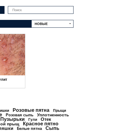
Искать
НОВЫЕ
улит
Розовые пятна
ишки
Прыщи
е
Уплотненность
Розовая сыпь
Пузырьки
Отек
Гули
Красное пятно
ой прыщ
ляшки
Сыпь
Белые пятна