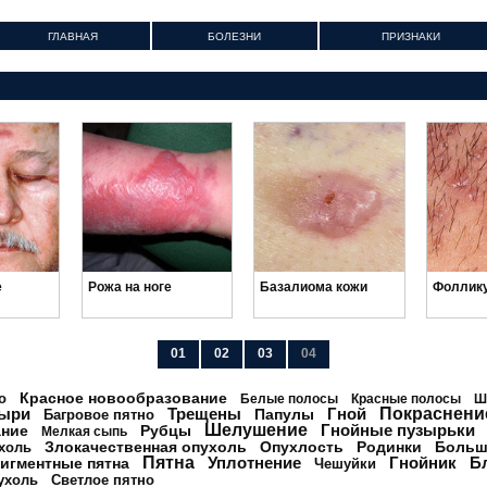
ГЛАВНАЯ
БОЛЕЗНИ
ПРИЗНАКИ
е
Рожа на ноге
Базалиома кожи
Фоллик
01
02
03
04
Красное новообразование
о
Белые полосы
Красные полосы
Ш
ыри
Трещены
Гной
Покраснени
Папулы
Багровое пятно
Шелушение
Гнойные пузырьки
ание
Рубцы
Мелкая сыпь
Злокачественная опухоль
Опухлость
Родинки
Больш
холь
Пятна
Уплотнение
Гнойник
Б
игментные пятна
Чешуйки
ухоль
Светлое пятно